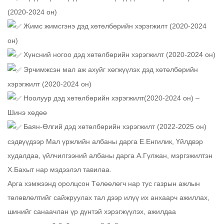
(2020-2024 он)
Жимс жимсгэнэ дэд хөтөлбөрийн хэрэгжилт (2020-2024
он)
Хүнсний ногоо дэд хөтөлбөрийн хэрэгжилт (2020-2024 он)
Эрчимжсэн мал аж ахуйг хөгжүүлэх дэд хөтөлбөрийн
хэрэгжилт (2020-2024 он)
Ноолуур дэд хөтөлбөрийн хэрэгжилт(2020-2024 он) –
Шинэ хөдөө
Баян-Өлгий дэд хөтөлбөрийн хэрэгжилт (2022-2025 он)
сэдвүүдээр Мал үржлийн албаны дарга Е.Енгилик, Үйлдвэр
худалдаа, үйлчилгээний албаны дарга А.Гүлжан, мэргэжилтэн
Х.Бахыт нар мэдээлэл тавилаа.
Арга хэмжээнд оролцсон Төлөөлөгч нар тус газрын ажлын
төлөвлөлтийг сайжруулах тал дээр илүү их анхаарч ажиллах,
шинийг санаачлан үр дүнтэй хэрэгжүүлэх, ажилдаа