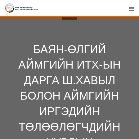
Skip
to
content
БАЯН-ӨЛГИЙ
АЙМГИЙН ИТХ-ЫН
ДАРГА Ш.ХАВЫЛ
БОЛОН АЙМГИЙН
ИРГЭДИЙН
ТӨЛӨӨЛӨГЧДИЙН