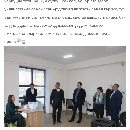
хариуцлагатай байх, аюулгүй байдал, чанар стандарт,
үйлчилгээний соёлыг сайжруулахад чиглэсэн санал гаргаж, тус
байгууллагын үйл ажиллагааг сайшааж, цаашид тулгамдаж буй
асуудлуудыг шийдвэрлэхэд дэмжлэг үзүүлж, хамтран
ажиллахаа илэрхийллэж хамт олны ажилд амжилт хүсэн
ерөөв.