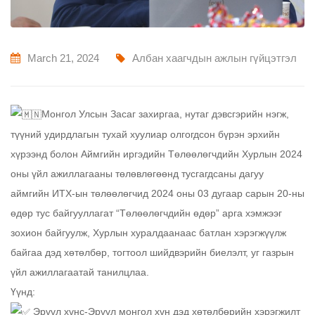
March 21, 2024
Албан хаагчдын ажлын гүйцэтгэл
Монгол Улсын Засаг захиргаа, нутаг дэвсгэрийн нэгж,
түүний удирдлагын тухай хуулиар олгогдсон бүрэн эрхийн
хүрээнд болон Аймгийн иргэдийн Төлөөлөгчдийн Хурлын 2024
оны үйл ажиллагааны төлөвлөгөөнд тусгагдсаны дагуу
аймгийн ИТХ-ын төлөөлөгчид 2024 оны 03 дугаар сарын 20-ны
өдөр тус байгууллагат “Төлөөлөгчдийн өдөр” арга хэмжээг
зохион байгуулж, Хурлын хуралдаанаас батлан хэрэгжүүлж
байгаа дэд хөтөлбөр, тогтоол шийдвэрийн биелэлт, уг газрын
үйл ажиллагаатай танилцлаа.
Үүнд:
Эрүүл хүнс-Эрүүл монгол хүн дэд хөтөлбөрийн хэрэгжилт