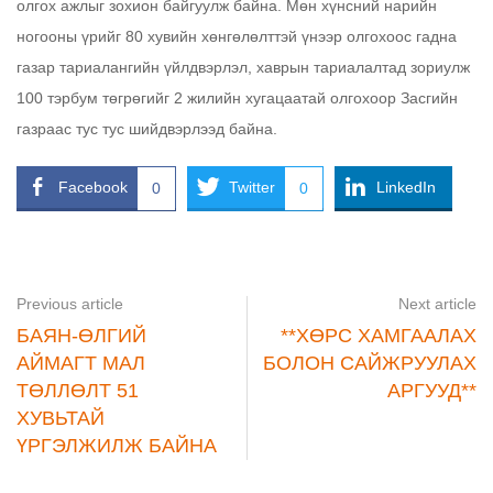
олгох ажлыг зохион байгуулж байна. Мөн хүнсний нарийн
ногооны үрийг 80 хувийн хөнгөлөлттэй үнээр олгохоос гадна
газар тариалангийн үйлдвэрлэл, хаврын тариалалтад зориулж
100 тэрбум төгрөгийг 2 жилийн хугацаатай олгохоор Засгийн
газраас тус тус шийдвэрлээд байна.
Facebook
Twitter
LinkedIn
0
0
Previous article
Next article
БАЯН-ӨЛГИЙ
**ХӨРС ХАМГААЛАХ
АЙМАГТ МАЛ
БОЛОН САЙЖРУУЛАХ
ТӨЛЛӨЛТ 51
АРГУУД**
ХУВЬТАЙ
ҮРГЭЛЖИЛЖ БАЙНА