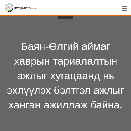
Skip
to
content
Баян-Өлгий аймаг
хаврын тариалалтын
ажлыг хугацаанд нь
эхлүүлэх бэлтгэл ажлыг
ханган ажиллаж байна.