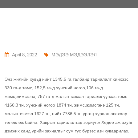
April 8, 2022
МЭДЭЭ МЭДЭЭЛЭЛ
Энэ жилийн хувьд нийт 1345,5 га талбайд тариалалт хийхээс
330 га-д төмс, 152,5 га-д хүнсний ногоо,106 га-д
жимс,жимсгэнэ, 757 га-д малын тэжээл тариалж үүнээс төмс
4160,3 тн, хүнсний ногоо 1874 тн, жимс,жимсгэнэ 125 тн,
малын тэжээл 1627 тн, нийт 7786,5 тн ургац хураан авахаар
төлөвлөж байна. Хаврын тариалалтад зориулж Хөдөө аж ахуйг
дэмжих санд үрийн захиалгыг сум тус бүрээс авч хуваарилах,