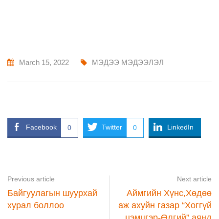
March 15, 2022
МЭДЭЭ МЭДЭЭЛЭЛ
Facebook
Twitter
LinkedIn
0
0
Previous article
Next article
Байгуулагын шуурхай
Аймгийн Хүнс,Хөдөө
хурал боллоо
аж ахуйн газар “Хоггүй
цэмцгэр-Өлгий” аянд