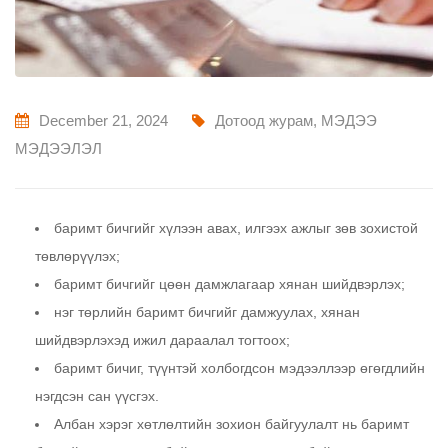
December 21, 2024
Дотоод журам
,
МЭДЭЭ
МЭДЭЭЛЭЛ
баримт бичгийг хүлээн авах, илгээх ажлыг зөв зохистой
төвлөрүүлэх;
баримт бичгийг цөөн дамжлагаар хянан шийдвэрлэх;
нэг төрлийн баримт бичгийг дамжуулах, хянан
шийдвэрлэхэд ижил дараалал тогтоох;
баримт бичиг, түүнтэй холбогдсон мэдээллээр өгөгдлийн
нэгдсэн сан үүсгэх.
Албан хэрэг хөтлөлтийн зохион байгуулалт нь баримт