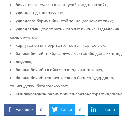
бичиг хэрэгт хүлээн авсан тухай тэмдэглэл хийх;
удирдлагад танилцуулах;
удирдлага баримт бичигтэй танилцаж цохолт хийх;
удирдлагын цохолт бүхий баримт бичгийг мэдээллийн
санд оруулах;
хариутай бичигт бүртгэл-хяналтын карт хөтлөх;
баримт бичгийг шийдвэрлүүлэхээр холбогдох ажилтанд
шилжүүлэх;
баримт бичгийн шийдвэрлэлтэд хяналт тавих;
баримт бичгийн хариуг төслөөр бэлтгэх, удирдлагад
танилцуулах, баталгаажуулах;
шийдвэрлэгдсэн баримт бичгийг хөтлөх хэрэгт хадгалах.
Facebook
Twitter
LinkedIn
0
0