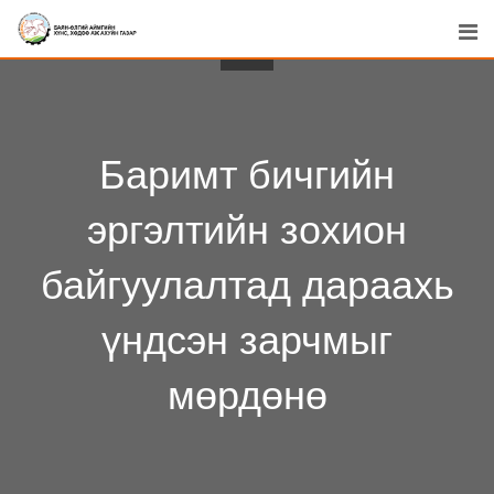
Skip
to
content
Баримт бичгийн
эргэлтийн зохион
байгуулалтад дараахь
үндсэн зарчмыг
мөрдөнө