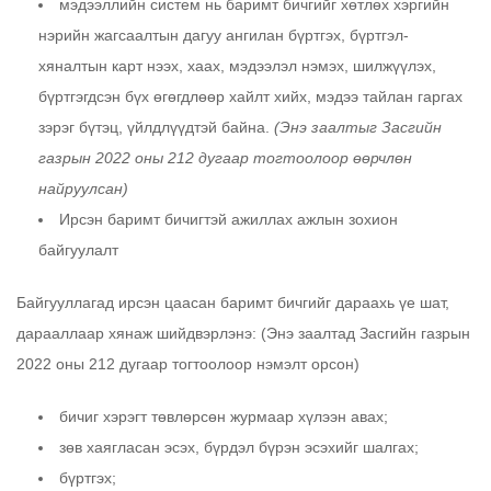
мэдээллийн систем нь баримт бичгийг хөтлөх хэргийн
нэрийн жагсаалтын дагуу ангилан бүртгэх, бүртгэл-
хяналтын карт нээх, хаах, мэдээлэл нэмэх, шилжүүлэх,
бүртгэгдсэн бүх өгөгдлөөр хайлт хийх, мэдээ тайлан гаргах
зэрэг бүтэц, үйлдлүүдтэй байна.
(Энэ заалтыг Засгийн
газрын 2022 оны 212 дугаар тогтоолоор өөрчлөн
найруулсан)
Ирсэн баримт бичигтэй ажиллах ажлын зохион
байгуулалт
Байгууллагад ирсэн цаасан баримт бичгийг дараахь үе шат,
дарааллаар хянаж шийдвэрлэнэ: (Энэ заалтад Засгийн газрын
2022 оны 212 дугаар тогтоолоор нэмэлт орсон)
бичиг хэрэгт төвлөрсөн журмаар хүлээн авах;
зөв хаягласан эсэх, бүрдэл бүрэн эсэхийг шалгах;
бүртгэх;