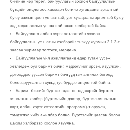
бичгийн нэр төрөл, байгууллагын зохион байгуулалтын
бүтцийн онцлогоос хамаарч богино хугацааны эргэлттэй
буюу ажлын цөөн үе шаттай, урт хугацааны эргэлттэй буюу
хэд хэдэн ажлын үе шаттай гэсэн хэлбэртэй байна.
Байгууллага албан хэрэг хөтлөлтийн зохион
байгуулалтын үе шатны хэлбэрийг энэхүү журмын 2.1.2-т
заасан журмаар тогтоож, мөрдөнө.
Байгууллагын үйл ажиллагаанд өдөр тутам үүсэж
хөтлөгдөж буй баримт бичиг, мэдээллийг ирсэн, явуулсан,
дотооддоо үүссэн баримт бичгүүд гэж ангилах бөгөөд
боловсруулалтын хувьд тус бүрдээ онцлогтой байна.
Баримт бичгийг бүртгэх гэдэг нь тэдгээрийг бүртгэл-
хяналтын хэлбэр (бүртгэлийн дэвтэр, бүртгэл-хяналтын
карт, албан хэрэг хөтлөлтийн программ)-т оруулж,
тэмдэглэл хийх ажилбар болно. Бүртгэлийг цаасан болон
цахим хэлбэрээр хослон явуулна.