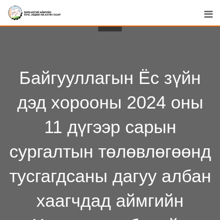
Skip
to
content
Байгууллагын Ёс зүйн
дэд хорооны 2024 оны
11 дүгээр сарын
сургалтын төлөвлөгөөнд
тусгагдсаны дагуу албан
хаагчдад аймгийн