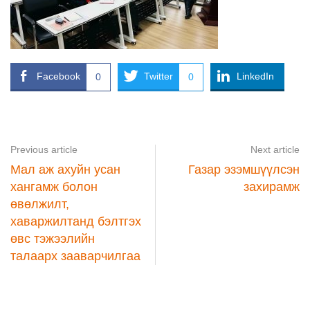
Facebook
Twitter
LinkedIn
0
0
Previous article
Next article
Мал аж ахуйн усан
Газар эзэмшүүлсэн
хангамж болон
захирамж
өвөлжилт,
хаваржилтанд бэлтгэх
өвс тэжээлийн
талаарх зааварчилгаа