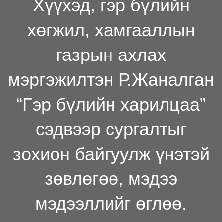
Хүүхэд, гэр бүлийн
хөгжил, хамгааллын
газрын ахлах
мэргэжилтэн Р.Жаналган
“Гэр бүлийн харилцаа”
сэдвээр сургалтыг
зохион байгуулж үнэтэй
зөвлөгөө, мэдээ
мэдээллийг өглөө.