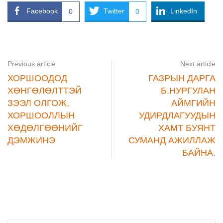
Facebook
Twitter
LinkedIn
0
0
Previous article
Next article
ХОРШООДОД
ГАЗРЫН ДАРГА
ХӨНГӨЛӨЛТТЭЙ
Б.НУРГУЛАН
ЗЭЭЛ ОЛГОЖ,
АЙМГИЙН
ХОРШООЛЛЫН
УДИРДЛАГУУДЫН
ХӨДӨЛГӨӨНИЙГ
ХАМТ БУЯНТ
ДЭМЖИНЭ
СУМАНД АЖИЛЛАЖ
БАЙНА.