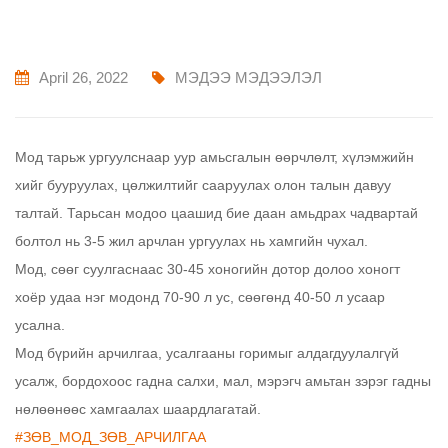
April 26, 2022
МЭДЭЭ МЭДЭЭЛЭЛ
Мод тарьж ургуулснаар уур амьсгалын өөрчлөлт, хүлэмжийн
хийг бууруулах, цөлжилтийг сааруулах олон талын давуу
талтай. Тарьсан модоо цаашид бие даан амьдрах чадвартай
болтол нь 3-5 жил арчлан ургуулах нь хамгийн чухал.
Мод, сөөг суулгаснаас 30-45 хоногийн дотор долоо хоногт
хоёр удаа нэг модонд 70-90 л ус, сөөгөнд 40-50 л усаар
усална.
Мод бүрийн арчилгаа, усалгааны горимыг алдагдуулалгүй
усалж, бордохоос гадна салхи, мал, мэрэгч амьтан зэрэг гадны
нөлөөнөөс хамгаалах шаардлагатай.
#ЗӨВ_МОД_ЗӨВ_АРЧИЛГАА