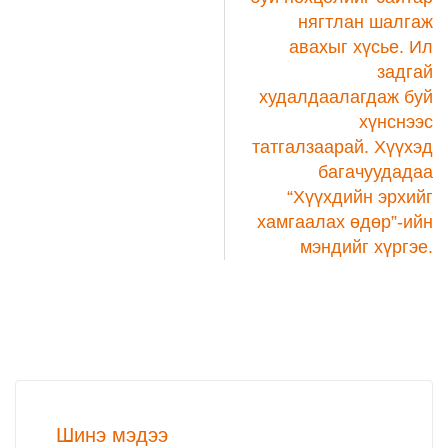
нягтлан шалгаж
авахыг хүсье. Ил
задгай
худалдаалагдаж буй
хүнснээс
татгалзаарай. Хүүхэд
багачуудадаа
“Хүүхдийн эрхийг
хамгаалах өдөр”-ийн
мэндийг хүргэе.
Шинэ мэдээ