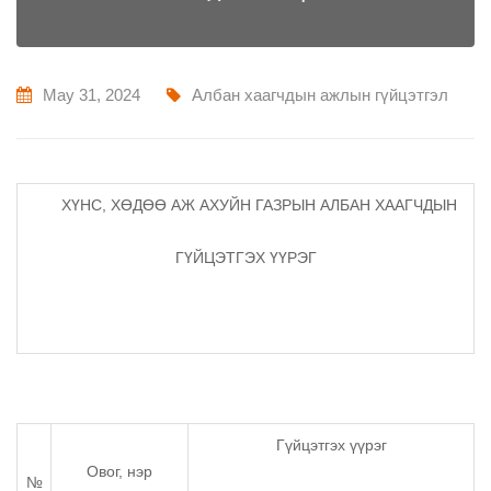
May 31, 2024
Албан хаагчдын ажлын гүйцэтгэл
ХҮНС, ХӨДӨӨ АЖ АХУЙН ГАЗРЫН АЛБАН ХААГЧДЫН
ГҮЙЦЭТГЭХ ҮҮРЭГ
Гүйцэтгэх үүрэг
Овог, нэр
№