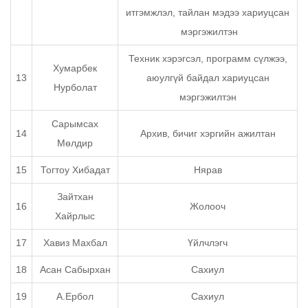
итгэмжлэл, тайлан мэдээ хариуцсан
мэргэжилтэн
Техник хэрэгсэл, программ сүлжээ,
Хумарбек
13
аюулгүй байдал хариуцсан
Нурболат
мэргэжилтэн
Сарымсах
14
Архив, бичиг хэргийн ажилтан
Мөлдир
15
Тогтоу Хибадат
Нярав
Зайтхан
16
Жолооч
Хайрлыс
17
Хавиз Махбал
Үйлчлэгч
18
Асан Сабырхан
Сахиул
19
А.Ербол
Сахиул