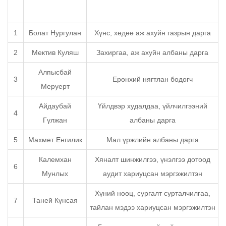
1
Болат Нургулан
Хүнс, хөдөө аж ахуйн газрын дарга
2
Мектив Куляш
Захиргаа, аж ахуйн албаны дарга
Алпысбай
3
Ерөнхий нягтлан бодогч
Меруерт
Айдаубай
Үйлдвэр худалдаа, үйлчилгээний
4
Гүлжан
албаны дарга
5
Махмет Енгилик
Мал үржлийн албаны дарга
Калемхан
Хяналт шинжилгээ, үнэлгээ дотоод
6
Мунлых
аудит хариуцсан мэргэжилтэн
Хүний нөөц, сургалт сурталчилгаа,
7
Таней Күнсая
тайлан мэдээ хариуцсан мэргэжилтэн