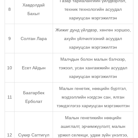
Газар тариалангийн үйлдвэрлэл,
Хавдолдай
8
техник технологийн асуудал
Бахыт
хариуцсан мэргэжилтэн
Жижиг дунд үйлдвэр, хөнгөн хоршоо,
9
Солтан Лара
ахуйн үйлчилгээний асуудал
хариуцсан мэргэжилтэн
Малчдын болон малын бэлчээр,
10
Есет Айдын
тэжээл, усан хангамжийн асуудал
хариуцсан мэргэжилтэн
Малын генетик, нөөцийн бүртгэл,
Баатарбек
11
мэдээллийн нэгдсэн сан, ялган
Ерболат
тэмдэглэгээ хариуцсан мэргэжилтэн
Малын генетикийн нөөцийн
ашиглалт, эрчимжүүлэлт, малын
12
Сүкир Саттигүл
үржил селекци, удам зүйн үнэлгээ,