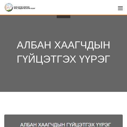
Skip
to
content
АЛБАН ХААГЧДЫН
ГҮЙЦЭТГЭХ ҮҮРЭГ