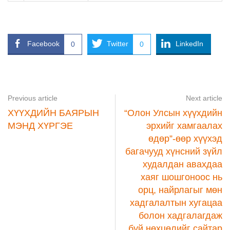
Facebook
Twitter
LinkedIn
0
0
Previous article
Next article
ХҮҮХДИЙН БАЯРЫН
“Олон Улсын хүүхдийн
МЭНД ХҮРГЭЕ
эрхийг хамгаалах
өдөр”-өөр хүүхэд
багачууд хүнсний зүйл
худалдан авахдаа
хаяг шошгоноос нь
орц, найрлагыг мөн
хадгалалтын хугацаа
болон хадгалагдаж
буй нөхцөлийг сайтар