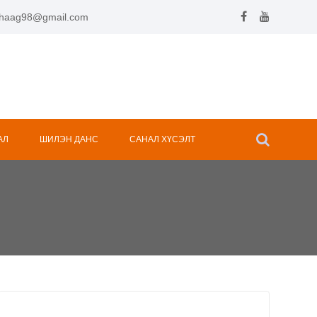
.hhaag98@gmail.com
АЛ
ШИЛЭН ДАНС
САНАЛ ХҮСЭЛТ