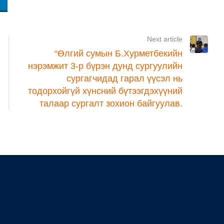
Next article
“Өлгий сумын Б.Хурметбекийн
нэрэмжит 3-р бүрэн дунд сургуулийн
сургагчидад гарал үүсэл нь
тодорхойгүй хүнсний бүтээгдэхүүний
талаар сургалт зохион байгуулав.