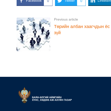
Facebook
Twitter
LinkedIn
0
0
Previous article
Төрийн албан хаагчдын ёс
зүй