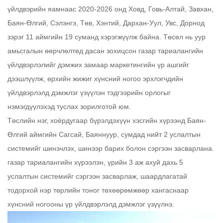
үйлдвэрийн яамнаас 2020-2026 онд Ховд, Говь-Алтай, Завхан,
Баян-Өлгий, Сэлэнгэ, Төв, Хэнтий, Дархан-Уул, Увс, Дорнод
зэрэг 11 аймгийн 19 суманд хэрэгжүүлж байна. Төсөл нь уур
амьсгалын өөрчлөлтөд дасан зохицсон газар тариалангийн
үйлдвэрлэлийг дэмжих замаар маркетингийн үр ашгийг
дээшлүүлж, өрхийн жижиг хүнсний ногоо эрхлэгчдийн
үйлдвэрлэлд дэмжлэг үзүүлэн тэдгээрийн орлогыг
нэмэгдүүлэхэд туслах зорилготой юм.
Төслийн нэг, хоёрдугаар бүрэлдэхүүн хэсгийн хүрээнд Баян-
Өлгий аймгийн Сагсай, Баяннуур, сумдад нийт 2 услалтын
системийг шинэчлэх, шинээр барих болон сэргээн засварлана.
газар тариалангийн хүрээлэн, үрийн 3 аж ахуй дахь 5
услалтын системийг сэргээн засварлаж, шаардлагатай
тодорхой нэр төрлийн тоног төхөөрөмжөөр хангаснаар
хүнсний ногооны үр үйлдвэрлэлд дэмжлэг үзүүлнэ.