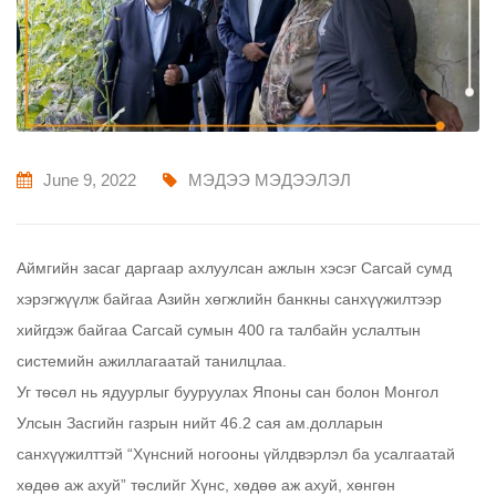
June 9, 2022
МЭДЭЭ МЭДЭЭЛЭЛ
Аймгийн засаг даргаар ахлуулсан ажлын хэсэг Сагсай сумд
хэрэгжүүлж байгаа Азийн хөгжлийн банкны санхүүжилтээр
хийгдэж байгаа Сагсай сумын 400 га талбайн услалтын
системийн ажиллагаатай танилцлаа.
Уг төсөл нь ядуурлыг бууруулах Японы сан болон Монгол
Улсын Засгийн газрын нийт 46.2 сая ам.долларын
санхүүжилттэй “Хүнсний ногооны үйлдвэрлэл ба усалгаатай
хөдөө аж ахуй” төслийг Хүнс, хөдөө аж ахуй, хөнгөн