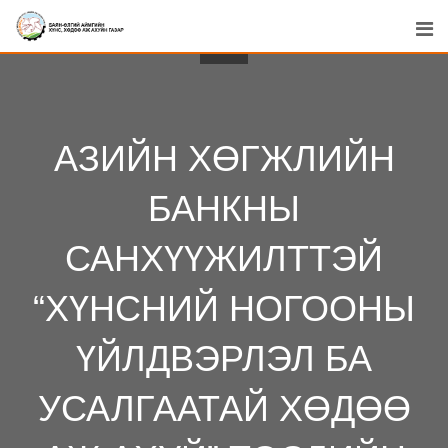
Skip
to
content
АЗИЙН ХӨГЖЛИЙН
БАНКНЫ
САНХҮҮЖИЛТТЭЙ
“ХҮНСНИЙ НОГООНЫ
ҮЙЛДВЭРЛЭЛ БА
УСАЛГААТАЙ ХӨДӨӨ